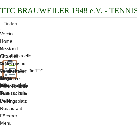
TTC BRAUWEILER 1948 e.V. - TENNI
Finden
Verein
Home
Vorstand
News
Geschäftsstelle
Aktuelles
WM-Tippspiel
Anlage
Anleitung App für TTC
Vereinshalle
Blog
Freiplätze
Termine
Mitgliedschaft
Pinnwand
Tennisshop
Mannschaften
Tennisschule
Mannschaften
Padel
Lieblingsplatz
Restaurant
Förderer
Mehr...